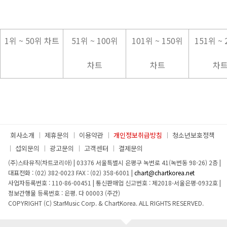
1위 ~ 50위 차트
51위 ~ 100위
101위 ~ 150위
151위 ~
차트
차트
차
회사소개
제휴문의
이용약관
개인정보취급방침
청소년보호정책
섭외문의
광고문의
고객센터
결제문의
(주)스타뮤직(차트코리아)
|
03376 서울특별시 은평구 녹번로 41(녹번동 98-26) 2층
|
대표전화 : (02) 382-0023
FAX : (02) 358-6001
|
chart@chartkorea.net
사업자등록번호 : 110-86-00451
|
통신판매업 신고번호 : 제2018-서울은평-0932호
|
정보간행물 등록번호 : 은평. 다 00003 (주간)
COPYRIGHT (C) StarMusic Corp. & ChartKorea. ALL RIGHTS RESERVED.