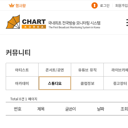
로그인
회원가입
커뮤니티
아티스트
콘서트/공연
유튜브 뮤직
라이브카
아카데미
스튜디오
클럽정보
중고장터
Total 0건
1 페이지
번호
제목
글쓴이
날짜
조회