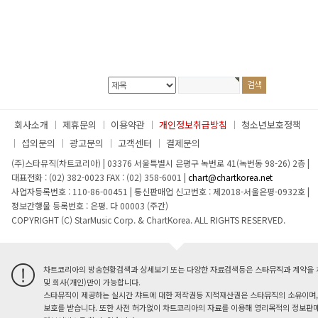
회사소개
제휴문의
이용약관
개인정보취급방침
청소년보호정책
섭외문의
광고문의
고객센터
결제문의
(주)스타뮤직(차트코리아)
|
03376 서울특별시 은평구 녹번로 41(녹번동 98-26) 2층
|
대표전화 : (02) 382-0023
FAX : (02) 358-6001
|
chart@chartkorea.net
사업자등록번호 : 110-86-00451
|
통신판매업 신고번호 : 제2018-서울은평-0932호
|
정보간행물 등록번호 : 은평. 다 00003 (주간)
COPYRIGHT (C) StarMusic Corp. & ChartKorea. ALL RIGHTS RESERVED.
차트코리아의 방송현황검색과 상세보기 또는 다양한 자료검색등은 스타뮤직과 계약을 
및 회사(개인)만이 가능합니다.
스타뮤직이 제공하는 실시간 챠트에 대한 저작권등 지적재산권은 스타뮤직의 소유이며,
보호를 받습니다. 또한 사전 허가없이 차트코리아의 자료를 이용해 영리목적의 정보판매