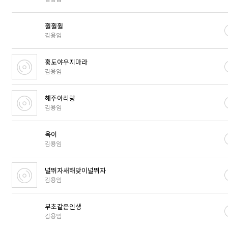
훨훨훨
김용임
홍도야우지마라
김용임
해주아리랑
김용임
옥이
김용임
널뛰자새해맞이널뛰자
김용임
부초같은인생
김용임