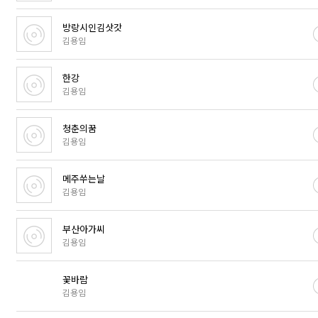
방랑시인김삿갓
김용임
한강
김용임
청춘의꿈
김용임
메주쑤는날
김용임
부산아가씨
김용임
꽃바람
김용임