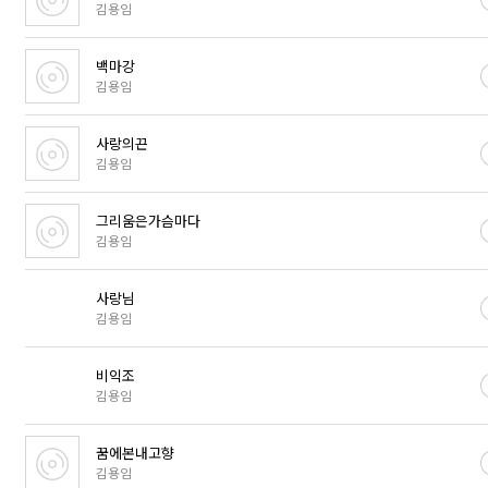
김용임
백마강
김용임
사랑의끈
김용임
그리움은가슴마다
김용임
사랑님
김용임
비익조
김용임
꿈에본내고향
김용임