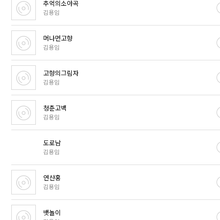
추억의소야곡
김용임
머나먼고향
김용임
고향의그림자
김용임
청춘고백
김용임
도로남
김용임
연산홍
김용임
뱃놀이