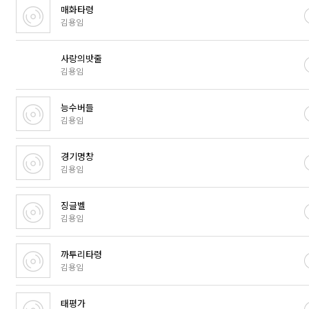
매화타령
김용임
사랑의밧줄
김용임
능수버들
김용임
경기명창
김용임
징글벨
김용임
까투리타령
김용임
태평가