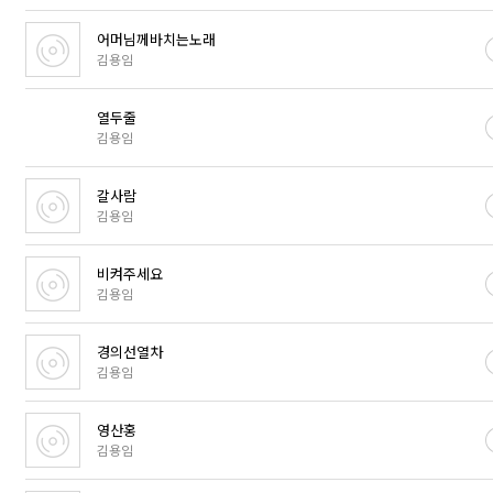
어머님께바치는노래
김용임
열두줄
김용임
갈사람
김용임
비켜주세요
김용임
경의선열차
김용임
영산홍
김용임