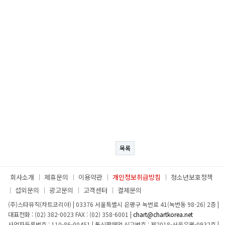
목록
회사소개
제휴문의
이용약관
개인정보취급방침
청소년보호정책
섭외문의
광고문의
고객센터
결제문의
(주)스타뮤직(차트코리아)
|
03376 서울특별시 은평구 녹번로 41(녹번동 98-26) 2층
|
대표전화 : (02) 382-0023
FAX : (02) 358-6001
|
chart@chartkorea.net
사업자등록번호 : 110-86-00451
|
통신판매업 신고번호 : 제2018-서울은평-0932호
|