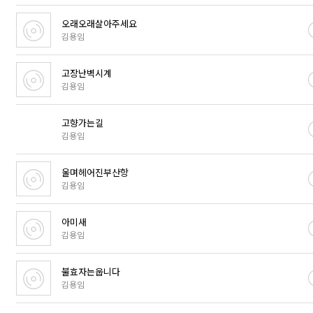
오래오래살아주세요
김용임
고장난벽시계
김용임
고향가는길
김용임
울며헤어진부산항
김용임
아미새
김용임
불효자는웁니다
김용임