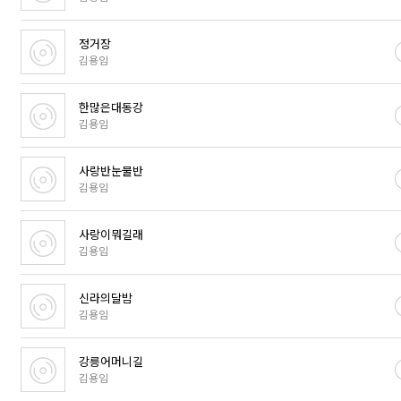
정거장
김용임
한많은대동강
김용임
사랑반눈물반
김용임
사랑이뭐길래
김용임
신라의달밤
김용임
강릉어머니길
김용임