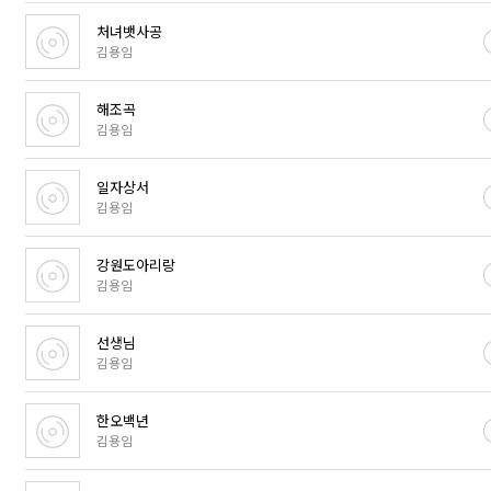
처녀뱃사공
김용임
해조곡
김용임
일자상서
김용임
강원도아리랑
김용임
선생님
김용임
한오백년
김용임