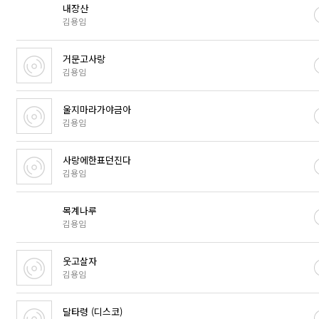
내장산
김용임
거문고사랑
김용임
울지마라가야금아
김용임
사랑에한표던진다
김용임
목계나루
김용임
웃고살자
김용임
달타령 (디스코)