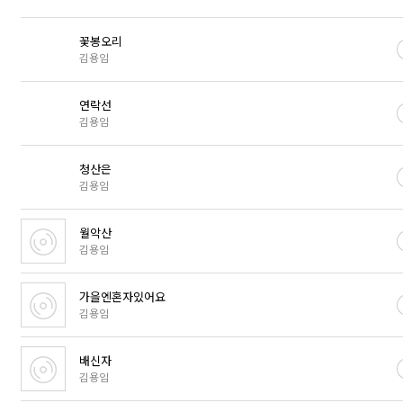
꽃봉오리
김용임
연락선
김용임
청산은
김용임
월악산
김용임
가을엔혼자있어요
김용임
배신자
김용임