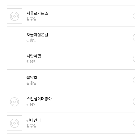
서울로가는소
김용임
오늘이젊은날
김용임
사랑여행
김용임
물망초
김용임
스킨십이더좋아
김용임
간다간다
김용임