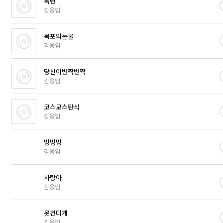
목련
김용임
목포의눈물
김용임
당신이반짝반짝
김용임
코스모스탄식
김용임
빙빙빙
김용임
사랑아
김용임
못견디게
김용임