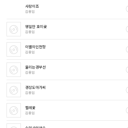
사랑이죠
김용임
영일만 호미곶
김용임
이별의인천항
김용임
울리는경부선
김용임
경상도아가씨
김용임
찔레꽃
김용임
수덕사의여승