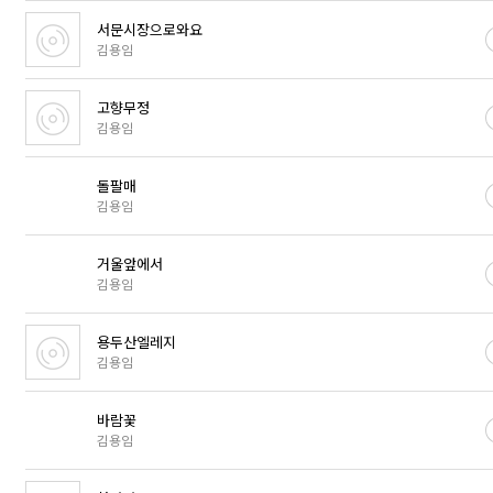
서문시장으로와요
김용임
고향무정
김용임
돌팔매
김용임
거울앞에서
김용임
용두산엘레지
김용임
바람꽃
김용임