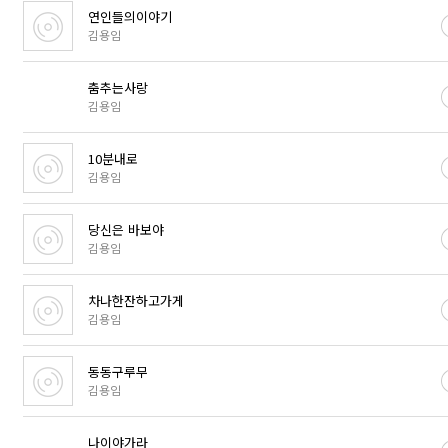
연인들의이야기
김용임
춤추는사랑
김용임
10분내로
김용임
당신은 바보야
김용임
차나한잔하고가게
김용임
동동구루무
김용임
나이야가라