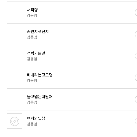
새타령
김용임
꿈인지생신지
김용임
적벽가는길
김용임
비내리는고모령
김용임
울고넘는박달재
김용임
여자의일생
김용임