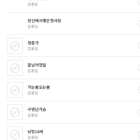
김용임
양산에서맺은첫사랑
김용임
청춘가
김용임
잘났어정말
김용임
가는봄오는봄
김용임
구멍난가슴
김용임
낭랑18세
김용임