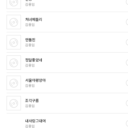
김용임
처녀메들리
김용임
엔돌핀
김용임
정말좋았네
김용임
서울아평양아
김용임
조각구름
김용임
내사랑그대여
김용임