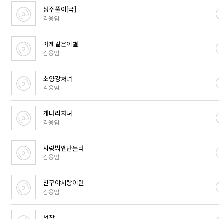
성주풀이[국]
김용임
어제같은이별
김용임
소양강처녀
김용임
개나리처녀
김용임
사랑밖엔난몰라
김용임
친구야사랑이란
김용임
선창