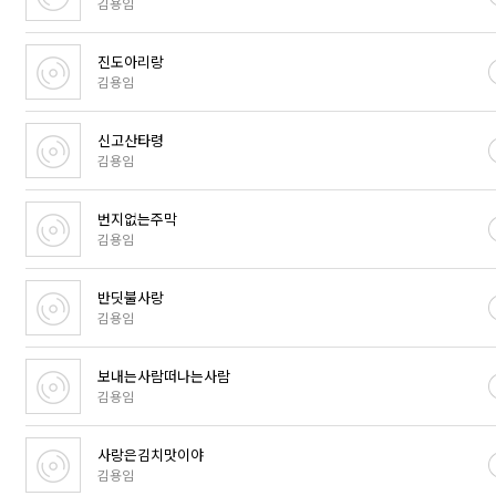
김용임
진도아리랑
김용임
신고산타령
김용임
번지없는주막
김용임
반딧불사랑
김용임
보내는사람떠나는사람
김용임
사랑은김치맛이야
김용임