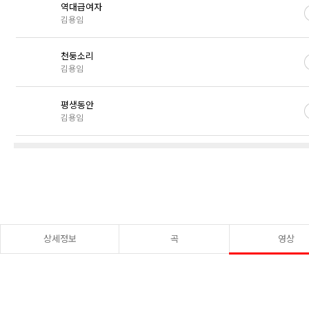
역대급여자
김용임
천둥소리
김용임
평생동안
김용임
상세정보
곡
영상