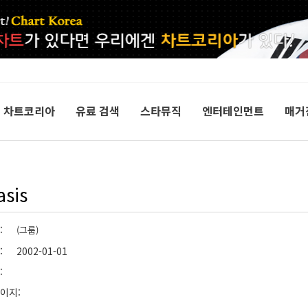
차트코리아
유료 검색
스타뮤직
엔터테인먼트
매거
asis
형:
(그룹)
: 2002-01-01
뷔:
페이지: