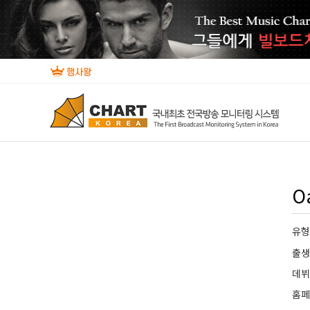
O
유
출생
데
홈