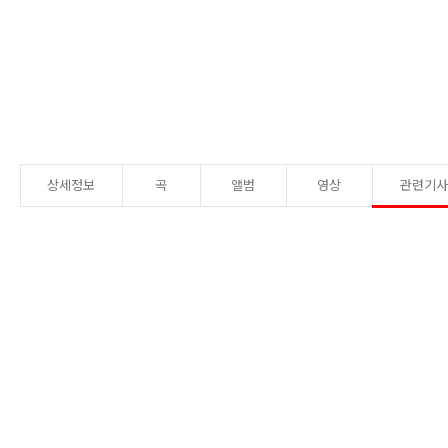
상세정보
곡
앨범
영상
관련기