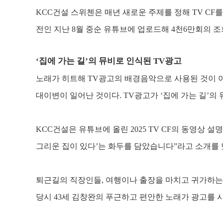
KCC
건설 스위첸은 매년 새로운 주제를 정해
TV CF
를
전인 지난
8
월 중순 유튜브에 업로드해 4
천6
만회의 조
‘
집에 가는 길
’
의 뮤비로 인식된
TV
광고
노래가 히트해
TV
광고의 배경음악으로 사용된 것이 
대이변이 일어난 것이다
. TV
광고가
‘
집에 가는 길
’
의 
KCC
건설은 유튜브에 올린
2025 TV CF
의 동영상 설
그리운 집이 있다
’
는 화두를 담았습니다
”
라고 소개를
퇴근길의 직장인들
,
여행이나 출장을 마치고 귀가하는
당시
43
세 김창완의 푸근하고 편안한 노래가 광고를 