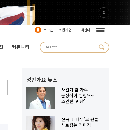
로그인
회원가입
고객센터
진
커뮤니티
CHART BEAT
성인가요 뉴스
사업가 겸 가수
문상식이 열창으로
조언한 ‘명당’
신곡 '대나무'로 팬들
사로잡는 전미경