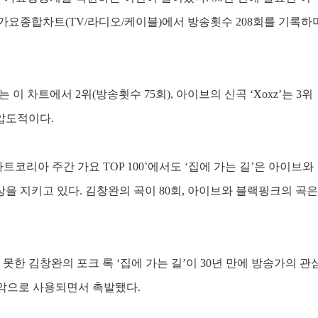
 가요종합차트
(TV/
라디오
/
케이블
)
에서 방송횟수
208
회를 기록하
는 이 차트에서
2
위
(
방송횟수
75
회
),
아이브의 신곡
‘Xoxz’
는
3
위
 압도적이다
.
차트코리아 주간 가요
TOP 100’
에서도
‘
집에 가는 길
’
은 아이브와
상을 지키고 있다
.
김창완의 곡이
80
회
,
아이브와 블랙핑크의 곡은
 못한 김창완의 포크 록
‘
집에 가는 길
’
이
30
년 만에 방송가의 관
악으로 사용되면서 촉발됐다
.