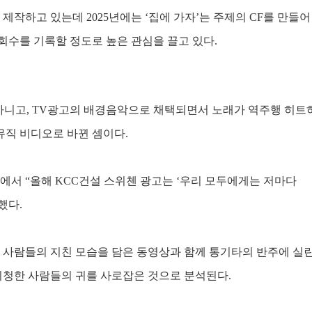
 제작하고 있는데
2025
년에는
‘
집에 가자
’
는 주제의
CF
를 만들
회수를 기록할 정도로 높은 관심을 끌고 있다
.
아니고
, TV
광고의 배경음악으로 채택되면서 노래가 역주행 히트
뮤직 비디오로 바뀐 셈이다
.
명에서
“
올해
KCC
건설 스위첸 광고는
‘
우리 모두에게는 저마다
 했다
.
 사람들의 지친 모습을 담은 동영상과 함께 통기타의 반주에 실
시청한 사람들의 귀를 사로잡은 것으로 분석된다
.