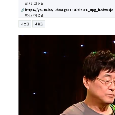
81571회 연결
https://youtu.be/IUhmEge3TFM?si=9FE_Rpg_hZdwLYjc
85277회 연결
이전글
다음글