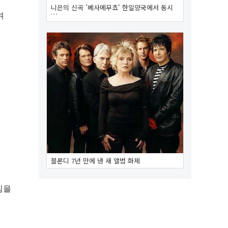
니은의 신곡 '베사메무쵸' 한일양국에서 동시
…
며
블론디 7년 만에 낸 새 앨범 화제
심을