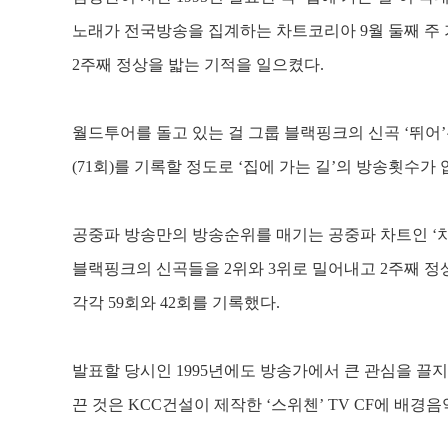
노래가 전국방송을 집계하는 차트코리아
9
월 둘째 주
2
주째 정상을 밟는 기적을 일으켰다
.
월드투어를 돌고 있는 걸 그룹 블랙핑크의 신곡
‘
뛰어
’
(71
회
)
를 기록할 정도로
‘
집에 가는 길
’
의 방송횟수가
공중파 방송만의 방송순위를 매기는 공중파 차트인
‘
블랙핑크의 신곡들을
2
위와
3
위로 밀어내고
2
주째 정
각각
59
회와
42
회를 기록했다
.
발표할 당시인
1995
년에도 방송가에서 큰 관심을 끌지
끈 것은
KCC
건설이 제작한
‘
스위첸
’ TV CF
에 배경음