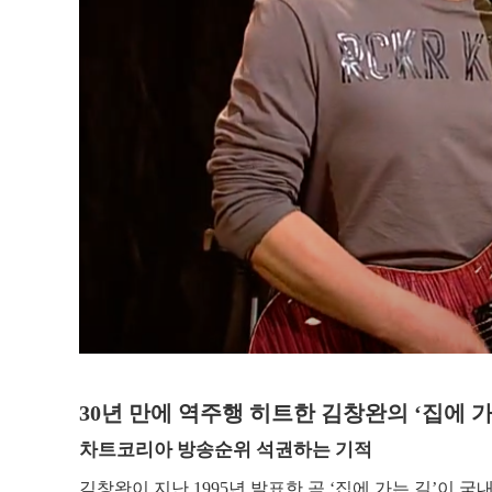
30
년 만에 역주행 히트한 김창완의
‘
집에 가
차트코리아 방송순위 석권하는 기적
김창완이 지난
1995
년 발표한 곡
‘
집에 가는 길
’
이 국