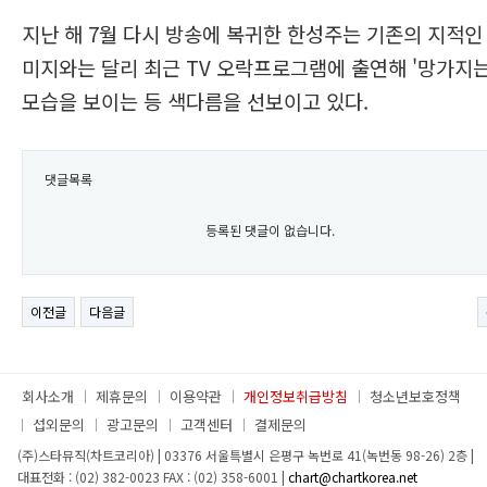
지난 해 7월 다시 방송에 복귀한 한성주는 기존의 지적인
미지와는 달리 최근 TV 오락프로그램에 출연해 '망가지는
모습을 보이는 등 색다름을 선보이고 있다.
댓글목록
등록된 댓글이 없습니다.
이전글
다음글
회사소개
제휴문의
이용약관
개인정보취급방침
청소년보호정책
섭외문의
광고문의
고객센터
결제문의
(주)스타뮤직(차트코리아)
|
03376 서울특별시 은평구 녹번로 41(녹번동 98-26) 2층
|
대표전화 : (02) 382-0023
FAX : (02) 358-6001
|
chart@chartkorea.net